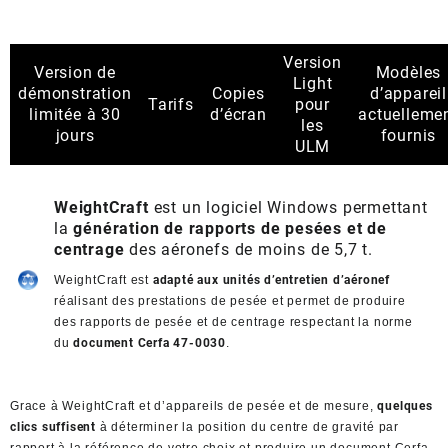
Version
Version de
Modèles
Light
démonstration
Copies
d’appareil
Tarifs
pour
limitée à 30
d’écran
actuelleme
les
jours
fournis
ULM
WeightCraft
est un logiciel Windows permettant
la
génération de rapports de pesées et de
centrage
des aéronefs de moins de 5,7 t.
WeightCraft est
adapté aux unités d’entretien d’aéronef
réalisant des prestations de pesée et permet de produire
des rapports de pesée et de centrage respectant la norme
du
document Cerfa 47-0030
.
Grace à WeightCraft et d’appareils de pesée et de mesure,
quelques
clics suffisent
à déterminer la position du centre de gravité par
rapport à la référence de votre choix et produire un document Cerfa