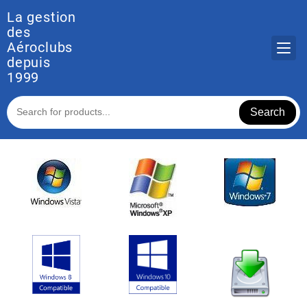
Skip
La gestion
to
des
content
Aéroclubs
depuis
1999
Search